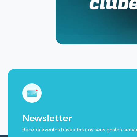
x@x.com
0800 591 0251 / (11) 4003 6119
CNPJ: 1
Rua Joaquim Teixeira de Oliveira, 504
Sala A Sala B Cxpst 40 - 36160-000 Guara