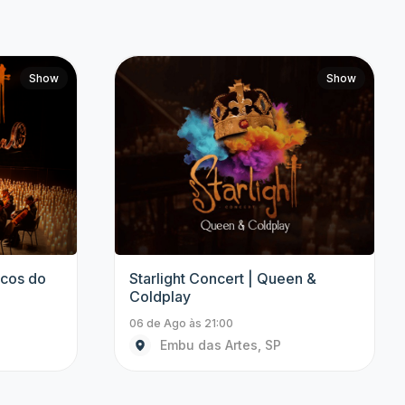
Show
Show
n &
Uma Saudação às Divas |
Celebrando 10 Anos.
06 de Ago às 20:30
Campinas, SP