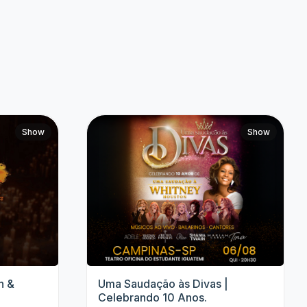
Jhordan Matheus
Anavitória