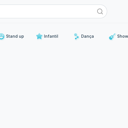
Stand up
Infantil
Dança
Show
Para os próximos dias
 curadoria de eventos que já acontecerão nos próximos 5 d
Show