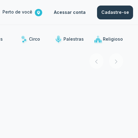
Perto de você
Acessar conta
Cadastre-se
s
Circo
Palestras
Religioso
ias.
Show
Show