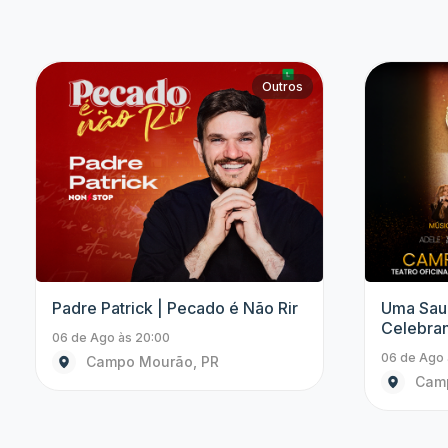
Outros
Padre Patrick | Pecado é Não Rir
Starlight
Cinema
06 de Ago às 20:00
06 de Ago 
Campo Mourão, PR
Arap