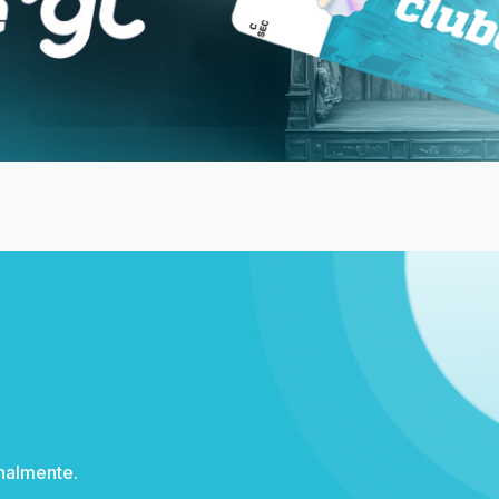
Institucional
Pontos de venda
Duvidas Frequentes
Meia Entrada e Descontos
ni/MG