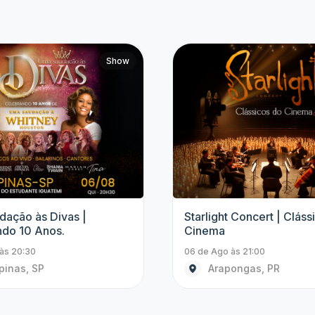
Show
 Concert | Clássicos do
Starlight Concert | Quee
Coldplay
às 21:00
06 de Ago às 21:00
ongas, PR
Embu das Artes, SP