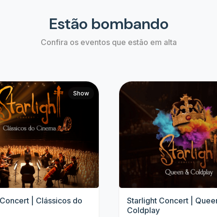
Top artistas
Fique de olho nos eventos dos nossos grandes
artistas e não perca mais nenhum evento.
4 Amigos
Padre Patrick