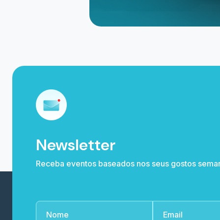
Newsletter
Receba eventos baseados nos seus gostos sema