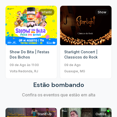
Infantil
Show
Show Do Bita | Festas
Starlight Concert |
Dos Bichos
Classicos do Rock
09 de Ago às 11:00
09 de Ago
Volta Redonda, RJ
Guaxupe, MG
Estão bombando
Confira os eventos que estão em alta
Stand Up
Outros