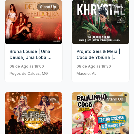
Stand Up
Show
Bruna Louise | Uma
Projeto Seis & Meia |
Deusa, Uma Loba,
Coco de Ybiúna |
Uma Feiticeira
Khrystal
08 de Ago às 18:00
08 de Ago às 18:30
Poços de Caldas, MG
Maceió, AL
Show
Stand Up