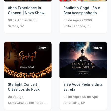
Abba Experience In
Paulinho Gogó | Só e
Concert | Novo Show
Bem Acompanhado
08 de Ago às 19:00
08 de Ago às 19:00
Santos, SP
Volta Redonda, RJ
Show
Teatro
Starlight Concert |
E Se Você Pedir a Uma
Clássicos do Rock
Estrela
08 de Ago
08 de Ago a 09 de Ago
Santa Cruz do Rio Pardo,
Americana, SP
SP