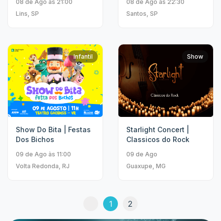
08 de Ago às 21:00
08 de Ago às 22:30
Lins, SP
Santos, SP
Infantil
Show
Show Do Bita | Festas
Starlight Concert |
Dos Bichos
Classicos do Rock
09 de Ago às 11:00
09 de Ago
Volta Redonda, RJ
Guaxupe, MG
1
2