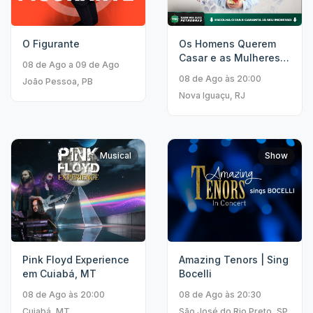
O Figurante
Os Homens Querem
Casar e as Mulheres
08 de Ago a 09 de Ago
Querem Sexo
08 de Ago às 20:00
João Pessoa, PB
Nova Iguaçu, RJ
Musical
Show
Pink Floyd Experience
Amazing Tenors | Sing
em Cuiabá, MT
Bocelli
08 de Ago às 20:00
08 de Ago às 20:30
Cuiabá, MT
São José do Rio Preto, SP