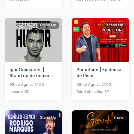
Stand Up
Stand Up
Igor Guimarães |
Porpetone | Epidemia
Stand up de humor
de Risos
Temporada 2026
08 de Ago às 21:00
08 de Ago às 21:00
Jacareí, SP
São Sebastião, SP
Stand Up
Show