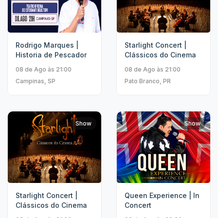
Rodrigo Marques |
Starlight Concert |
Historia de Pescador
Clássicos do Cinema
08 de Ago às 21:00
08 de Ago às 21:00
Campinas, SP
Pato Branco, PR
Show
Show
Starlight Concert |
Queen Experience | In
Clássicos do Cinema
Concert