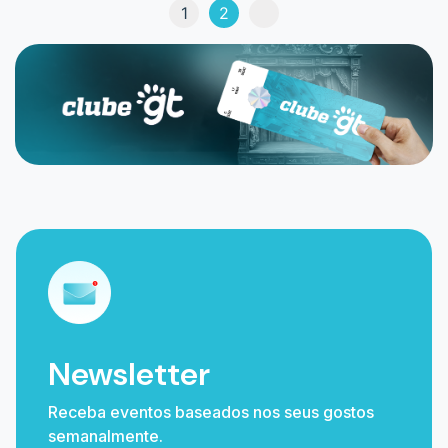
1
2
Newsletter
Receba eventos baseados nos seus gostos
semanalmente.