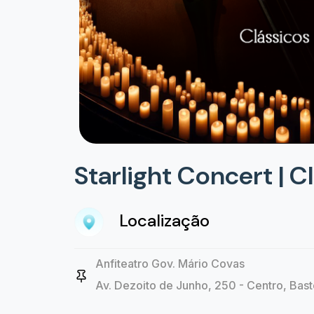
Starlight Concert | C
Localização
Anfiteatro Gov. Mário Covas
Av. Dezoito de Junho, 250 - Centro, Bast