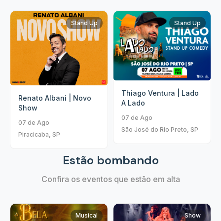
Stand Up
Stand Up
Thiago Ventura | Lado
Renato Albani | Novo
A Lado
Show
07 de Ago
07 de Ago
São José do Rio Preto, SP
Piracicaba, SP
Estão bombando
Confira os eventos que estão em alta
Musical
Show