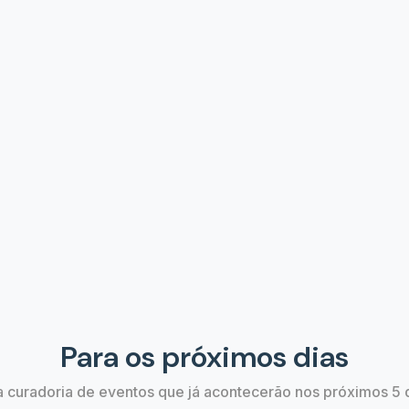
entura | Lado A Lado
A Bela e a Fera | O Musi
07 de Ago às 19:00
José do Rio Preto, SP
São José dos Campos
Estão bombando
Confira os eventos que estão em alta