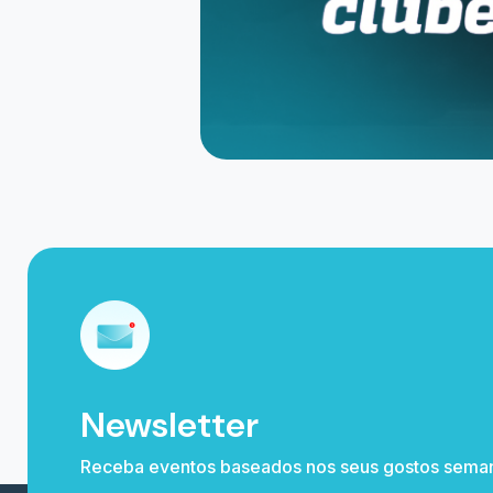
0800 591 0251 / (11) 4003 6119
CNPJ: 29.375.588/0001-40
Rua Joaquim Teixeira de Oliveira, 504
Sala A Sala B Cxpst 40 - 36160-000 Guara