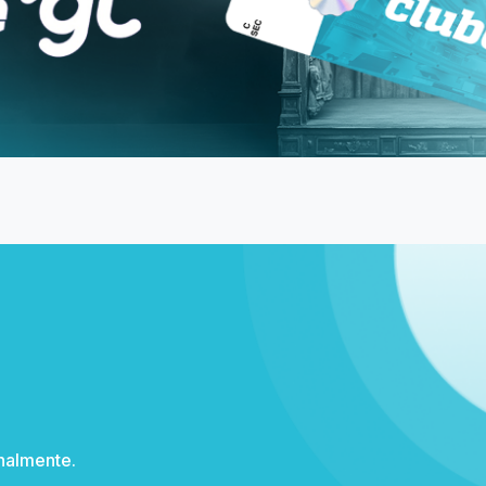
Institucional
Pontos de venda
Duvidas Frequentes
ni/MG
Meia Entrada e Descontos