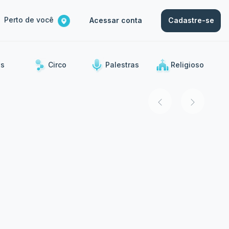
Perto de você
Acessar conta
Cadastre-se
s
Circo
Palestras
Religioso
ias.
Musical
Stand Up