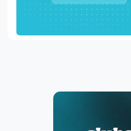
Newsletter
Receba eventos baseados nos seus gostos sema