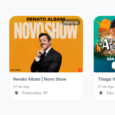
Show
Abba Experience In Concert |
Amazing 
Novo Show
08 de Ago 
08 de Ago às 19:00
São 
Santos, SP