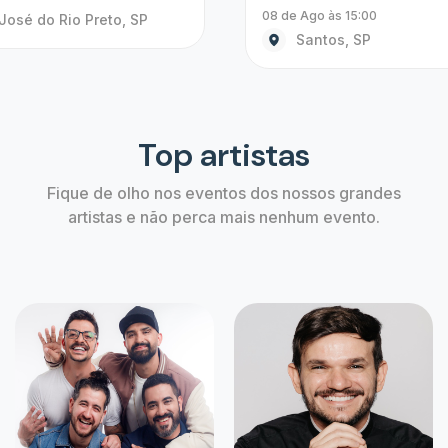
Alerta de ingressos
Não perca a chance de comprar o ingress
aguardava, crie um alerta agora mesmo!