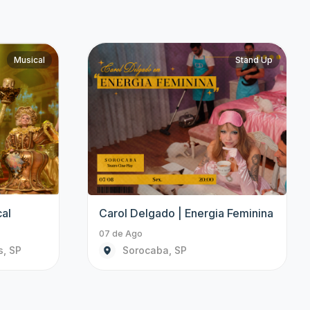
Musical
Infantil
O Legado
Brincando Com Bento e Totó
08 de Ago às 15:00
Campinas, SP