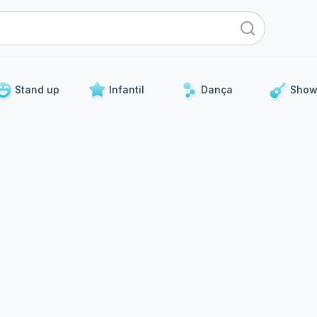
Stand up
Infantil
Dança
Show
Para os próximos dias
 curadoria de eventos que já acontecerão nos próximos 5 d
Stand Up