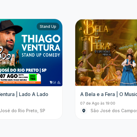
Show
Tenors | Sing Bocelli
Aventura Congelante | 
In Concert
às 20:30
08 de Ago às 15:00
José do Rio Preto, SP
Santos, SP