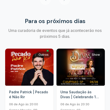
Para os próximos dias
Uma curadoria de eventos que já acontecerão nos
próximos 5 dias.
Outros
Show
Padre Patrick | Pecado
Uma Saudação às
é Não Rir
Divas | Celebrando 10
Anos.
06 de Ago às 20:00
06 de Ago às 20:30