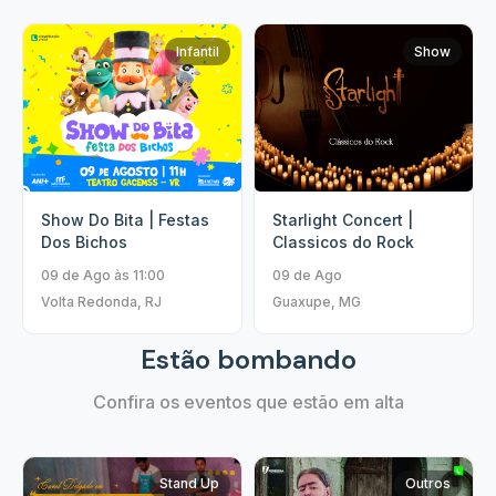
Infantil
Show
Show Do Bita | Festas
Starlight Concert |
Dos Bichos
Classicos do Rock
09 de Ago às 11:00
09 de Ago
Volta Redonda, RJ
Guaxupe, MG
Estão bombando
Confira os eventos que estão em alta
Stand Up
Outros