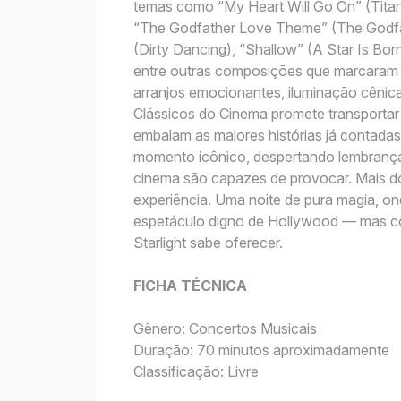
temas como “My Heart Will Go On” (Titan
“The Godfather Love Theme” (The Godfat
(Dirty Dancing), “Shallow” (A Star Is Born)
entre outras composições que marcaram 
arranjos emocionantes, iluminação cênica 
Clássicos do Cinema promete transportar o
embalam as maiores histórias já contada
momento icônico, despertando lembrança
cinema são capazes de provocar. Mais do
experiência. Uma noite de pura magia, on
espetáculo digno de Hollywood — mas co
Starlight sabe oferecer.
FICHA TÉCNICA
Gênero: Concertos Musicais
Duração: 70 minutos aproximadamente
Classificação: Livre