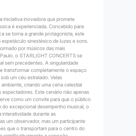
niciativa inovadora que promete
ssica é experienciada. Concebido para
a se torna a grande protagonista, este
espetáculo sinestésico de luzes e sons.
 formado por músicos das mais
ão Paulo, o STARLIGHT CONCERTS se
al sem precedentes. A singularidade
de transformar completamente o espaço
 sob um céu estrelado. Velas
ambiente, criando uma cena celestial
dos espectadores. Este cenário não apenas
erve como um convite para que o público
m do excepcional desempenho musical, o
teratividade durante as
as um observador, mas um participante
ções que o transportam para o centro do
a significativamente a conexão