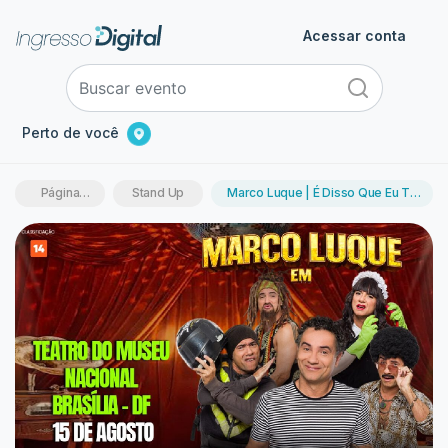
Acessar conta
Perto de você
Página
Stand Up
Marco Luque | É Disso Que Eu Tô
inicial
Falando