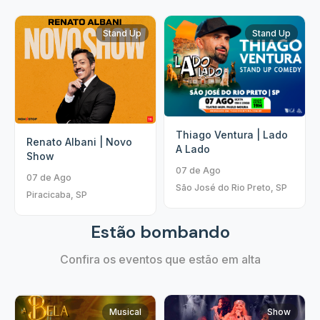
Stand Up
Stand Up
Thiago Ventura | Lado
Renato Albani | Novo
A Lado
Show
07 de Ago
07 de Ago
São José do Rio Preto, SP
Piracicaba, SP
Estão bombando
Confira os eventos que estão em alta
Musical
Show