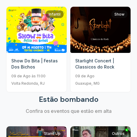
Infantil
Show
Show Do Bita | Festas
Starlight Concert |
Dos Bichos
Classicos do Rock
09 de Ago às 11:00
09 de Ago
Volta Redonda, RJ
Guaxupe, MG
Estão bombando
Confira os eventos que estão em alta
Stand Up
Outros