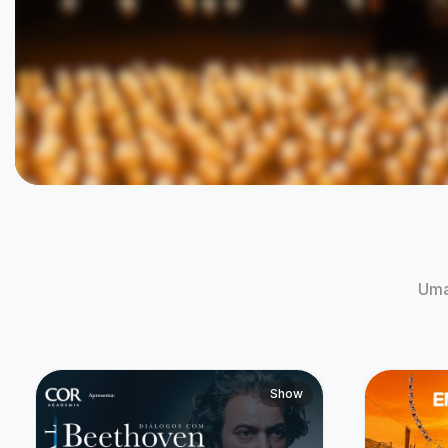
Recital Diálogos com Beethoven
Emerson
| Especi
04 de Ago às 20:00
05 de Ago 
Campinas, SP
Camp