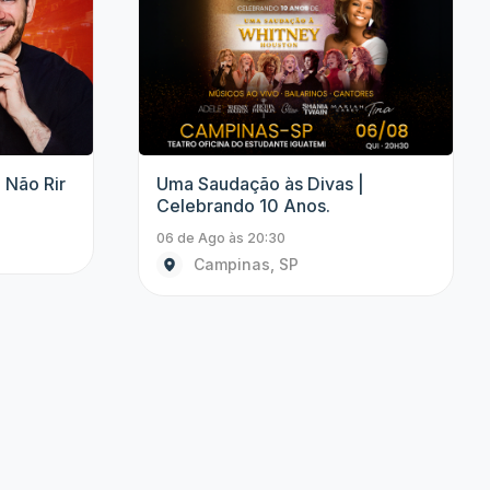
Show
Show
icos do
Starlight Concert | Queen &
Coldplay
06 de Ago às 21:00
Embu das Artes, SP