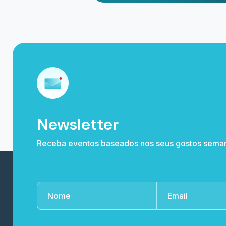
0800 591 0251 / (11) 4003 6119
CNPJ: 29.375.588/0001-40
Rua Joaquim Teixeira de Oliveira, 504
Sala A Sala B Cxpst 40 - 36160-000 Guara