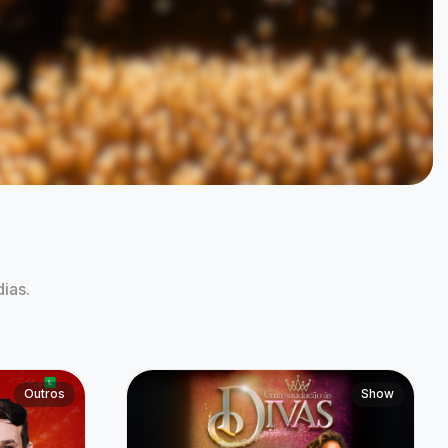
 Não Rir
Uma Saudação às Divas |
Celebrando 10 Anos.
06 de Ago às 20:30
Campinas, SP