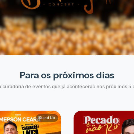
 Ceará em Campinas/SP
Padre Patrick | Pecado é
al Cachorro Louco
06 de Ago às 20:00
às 21:00
Campo Mourão, PR
inas, SP
Estão bombando
Confira os eventos que estão em alta