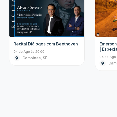
Stand Up
Emerson Ceará em Campinas/SP
Padre Pa
| Especial Cachorro Louco
06 de Ago 
05 de Ago às 21:00
Cam
Campinas, SP