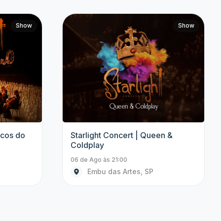
Thiago Ventura
Jhordan Matheus