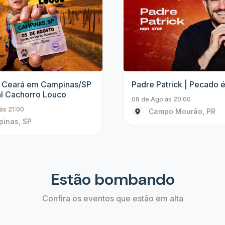
Outros
trick | Pecado é Não Rir
Starlight Concert | Cláss
Cinema
às 20:00
06 de Ago às 21:00
po Mourão, PR
Arapongas, PR