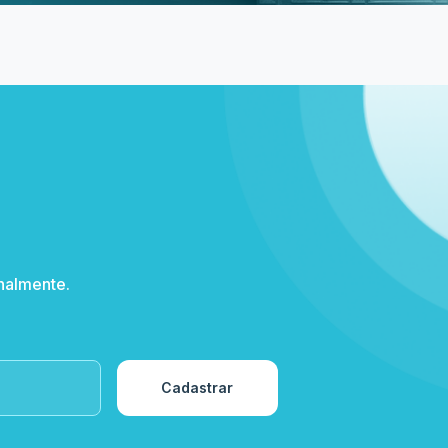
Institucional
Pontos de venda
Duvidas Frequentes
ni/MG
Meia Entrada e Descontos