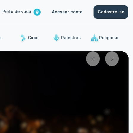
Perto de você
Acessar conta
Cadastre-se
s
Circo
Palestras
Religioso
ias.
Outros
Show