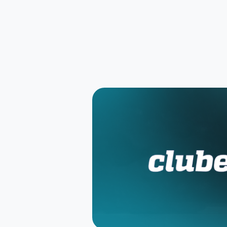
Newsletter
Receba eventos baseados nos seus gostos sema