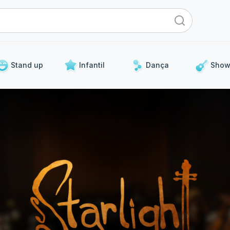
Stand up
Infantil
Dança
Show
Para os próximos dias
 curadoria de eventos que já acontecerão nos próximos 5 d
Stand Up