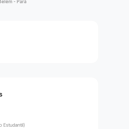
Belém - Pará
s
 Estudantil)