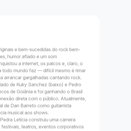
riginais e bem-sucedidas do rock bem-
ntes, humor afiado e um som
istou a internet, os palcos e, claro, o
ada todo mundo faz — difícil mesmo é rimar
a arrancar gargalhadas cantando rock.
 lado de Kuky Sanchez (baixo) e Pedro
ecos de Goiânia e foi ganhando o Brasil
conexão direta com o público. Atualmente,
l de Dan Barreto como guitarrista
cia musical aos shows.
edra Letícia construiu uma carreira
 festivais, teatros, eventos corporativos