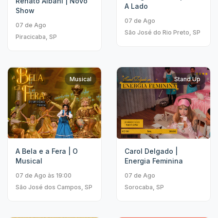
Renato Albani | Novo
A Lado
Show
07 de Ago
07 de Ago
São José do Rio Preto, SP
Piracicaba, SP
Musical
Stand Up
A Bela e a Fera | O
Carol Delgado |
Musical
Energia Feminina
07 de Ago às 19:00
07 de Ago
São José dos Campos, SP
Sorocaba, SP