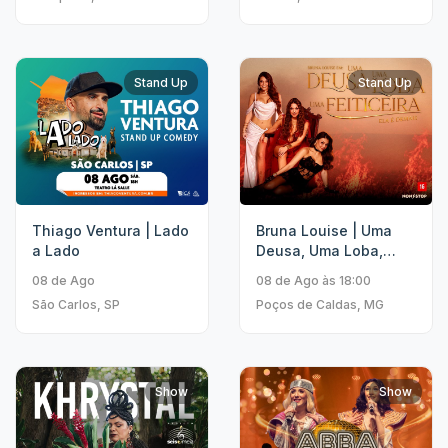
Stand Up
Stand Up
Thiago Ventura | Lado
Bruna Louise | Uma
a Lado
Deusa, Uma Loba,
Uma Feiticeira
08 de Ago
08 de Ago às 18:00
São Carlos, SP
Poços de Caldas, MG
Show
Show