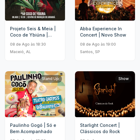
Projeto Seis & Meia |
Abba Experience In
Coco de Ybiúna |
Concert | Novo Show
Khrystal
08 de Ago às 18:30
08 de Ago às 19:00
Maceió, AL
Santos, SP
Stand Up
Show
Paulinho Gogó | Só e
Starlight Concert |
Bem Acompanhado
Clássicos do Rock