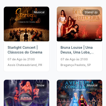
Musical
Stand Up
Starlight Concert |
Bruna Louise | Uma
Clássicos do Cinema
Deusa, Uma Loba,
Uma Feiticeira
07 de Ago às 21:00
07 de Ago às 21:00
Assis Chateaubriand, PR
Bragança Paulista, SP
Show
Musical