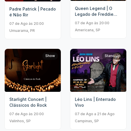
Queen Legend | O
Padre Patrick | Pecado
Legado de Freddie
é Não Rir
Mercury
07 de Ago às 20:00
07 de Ago às 20:00
Americana, SP
Umuarama, PR
Show
Stand Up
Starlight Concert |
Léo Lins | Enterrado
Clássicos do Rock
Vivo
07 de Ago às 20:00
07 de Ago a 21 de Ago
Valinhos, SP
Campinas, SP