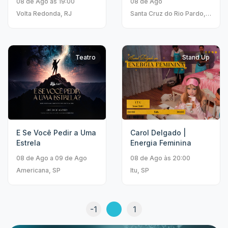
08 de Ago às 19:00
08 de Ago
Volta Redonda, RJ
Santa Cruz do Rio Pardo,
SP
Teatro
Stand Up
E Se Você Pedir a Uma
Carol Delgado |
Estrela
Energia Feminina
08 de Ago a 09 de Ago
08 de Ago às 20:00
Americana, SP
Itu, SP
-1
1