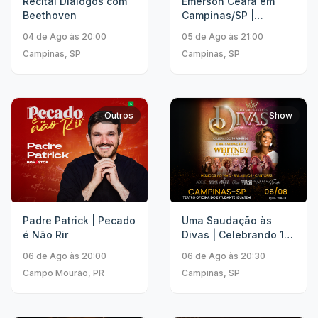
Recital Diálogos com
Emerson Ceará em
Beethoven
Campinas/SP |
Especial Cachorro
04 de Ago às 20:00
05 de Ago às 21:00
Louco
Campinas, SP
Campinas, SP
Outros
Show
Padre Patrick | Pecado
Uma Saudação às
é Não Rir
Divas | Celebrando 10
Anos.
06 de Ago às 20:00
06 de Ago às 20:30
Campo Mourão, PR
Campinas, SP