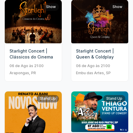
Show
Show
Starlight Concert |
Starlight Concert |
Clássicos do Cinema
Queen & Coldplay
06 de Ago às 21:00
06 de Ago às 21:00
Arapongas, PR
Embu das Artes, SP
Stand Up
Stand Up