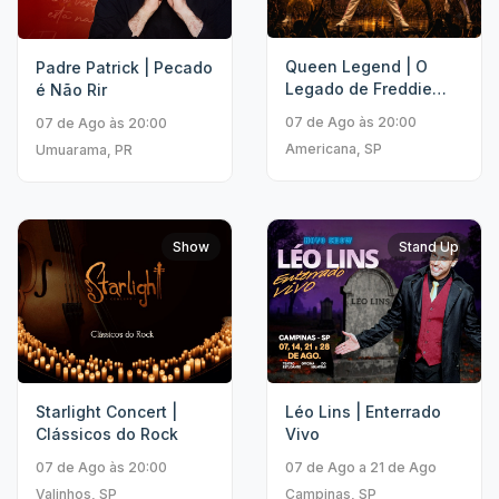
Queen Legend | O
Padre Patrick | Pecado
Legado de Freddie
é Não Rir
Mercury
07 de Ago às 20:00
07 de Ago às 20:00
Americana, SP
Umuarama, PR
Show
Stand Up
Starlight Concert |
Léo Lins | Enterrado
Clássicos do Rock
Vivo
07 de Ago às 20:00
07 de Ago a 21 de Ago
Valinhos, SP
Campinas, SP