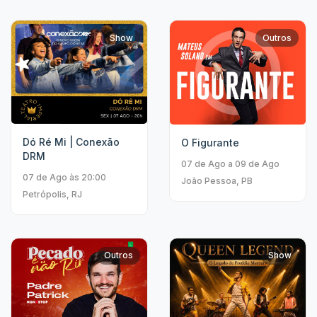
Show
Outros
Dó Ré Mi | Conexão
O Figurante
DRM
07 de Ago a 09 de Ago
07 de Ago às 20:00
João Pessoa, PB
Petrópolis, RJ
Outros
Show