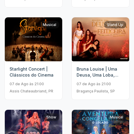
Musical
Stand Up
Starlight Concert |
Bruna Louise | Uma
Clássicos do Cinema
Deusa, Uma Loba,
Uma Feiticeira
07 de Ago às 21:00
07 de Ago às 21:00
Assis Chateaubriand, PR
Bragança Paulista, SP
Show
Musical