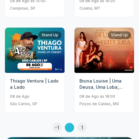
08 de Ago às 15:00
08 de Ago às 16:00
Campinas, SP
Cuiabá, MT
Stand Up
Stand Up
Thiago Ventura | Lado
Bruna Louise | Uma
a Lado
Deusa, Uma Loba,
Uma Feiticeira
08 de Ago
08 de Ago às 18:00
São Carlos, SP
Poços de Caldas, MG
-1
1