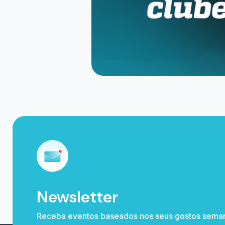
Newsletter
Receba eventos baseados nos seus gostos sema